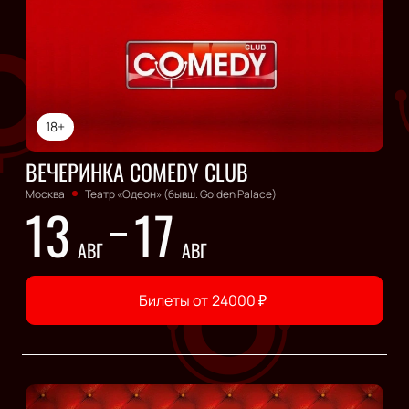
18+
ВЕЧЕРИНКА COMEDY CLUB
Москва
Театр «Одеон» (бывш. Golden Palace)
13
17
АВГ
АВГ
Билеты от
24000
₽