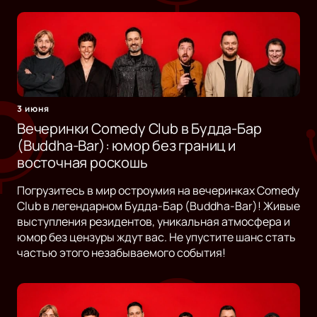
3 июня
Вечеринки Comedy Club в Будда-Бар
(Buddha-Bar): юмор без границ и
восточная роскошь
Погрузитесь в мир остроумия на вечеринках Comedy
Club в легендарном Будда-Бар (Buddha-Bar)! Живые
выступления резидентов, уникальная атмосфера и
юмор без цензуры ждут вас. Не упустите шанс стать
частью этого незабываемого события!