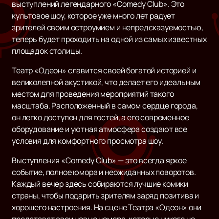
выступлений легендарного «Comedy Club». Это
культовое шоу, которое уже много лет радует
зрителей своим остроумием и непредсказуемостью,
теперь будет проходить на одной из самых известных
площадок столицы.
Театр «Одеон» славится своей богатой историей и
великолепной акустикой, что делает его идеальным
местом для проведения мероприятий такого
масштаба. Расположенный в самом сердце города,
он легко доступен для гостей, а его современное
оборудование и уютная атмосфера создают все
условия для комфортного просмотра шоу.
Выступления «Comedy Club» — это всегда яркое
событие, полное юмора и неожиданных поворотов.
Каждый вечер здесь собираются лучшие комики
страны, чтобы подарить зрителям заряд позитива и
хорошего настроения. На сцене Театра «Одеон» они