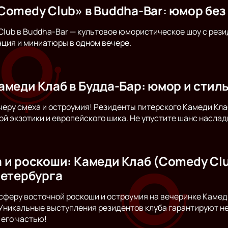
Comedy Club» в Buddha-Bar: юмор без
lub в Buddha-Bar — культовое юмористическое шоу с рез
ция и миниатюры в одном вечере.
амеди Клаб в Будда-Бар: юмор и стил
черу смеха и остроумия! Резиденты питерского Камеди Кла
й экзотики и европейского шика. Не упустите шанс насла
и роскоши: Камеди Клаб (Comedy Club
Петербурга
сферу восточной роскоши и остроумия на вечеринке Камеди
Уникальные выступления резидентов клуба гарантируют н
 его частью!