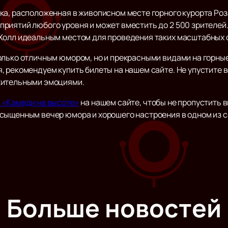
ка, расположенная в живописном месте горного курорта Ро
риятий любого уровня и может вместить до 2 500 зрителей
 Холл идеальным местом для проведения таких масштабных 
лько отличным юмором, но и прекрасными видами на горные 
, рекомендуем купить билеты на нашем сайте. Не упустите
жительными эмоциями.
ь «Камеди на высоте»
на нашем сайте, чтобы не пропустить 
сыщенным вечер юмора и хорошего настроения в одном из с
Больше новостей