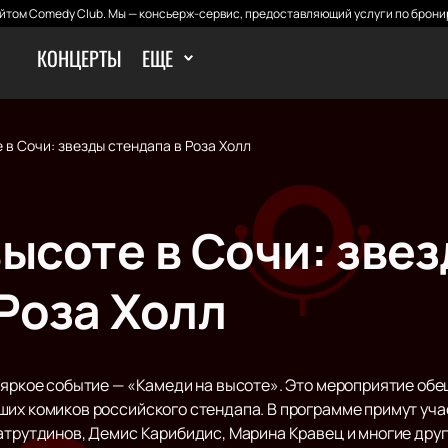
том Comedy Club. Мы — консьерж-сервис, предоставляющий услуги по брони
КОНЦЕРТЫ
ЕЩЕ
 в Сочи: звезды стендапа в Роза Холл
ысоте в Сочи: зве
Роза Холл
я яркое событие — «Камеди на высоте». Это мероприятие об
ших комиков российского стендапа. В программе примут уча
атрутдинов, Демис Карибидис, Марина Кравец и многие друг