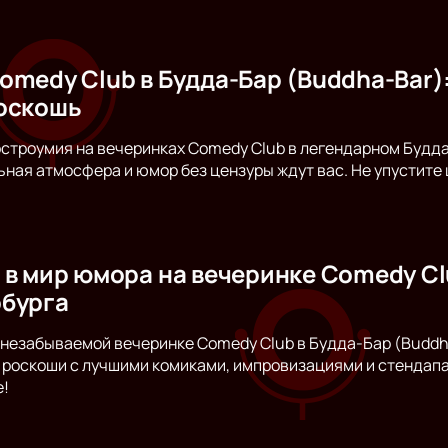
omedy Club в Будда-Бар (Buddha-Bar):
оскошь
остроумия на вечеринках Comedy Club в легендарном Будд
ьная атмосфера и юмор без цензуры ждут вас. Не упустите
 в мир юмора на вечеринке Comedy Cl
бурга
незабываемой вечеринке Comedy Club в Будда-Бар (Buddha
роскоши с лучшими комиками, импровизациями и стендапам
е!