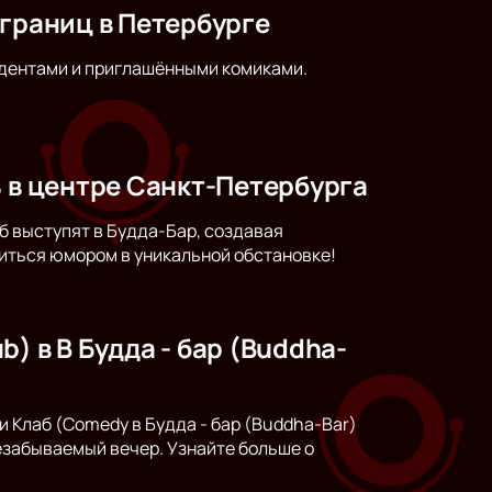
 границ в Петербурге
идентами и приглашёнными комиками.
ь в центре Санкт-Петербурга
б выступят в Будда-Бар, создавая
диться юмором в уникальной обстановке!
) в B Будда - бар (Buddha-
 Клаб (Comedy в Будда - бар (Buddha-Bar)
езабываемый вечер. Узнайте больше о