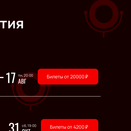
тия
17
пн, 20:00
Билеты от
20000
₽
АВГ
31
сб, 19:00
Билеты от
4200
₽