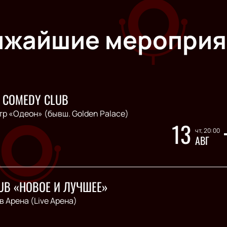
ижайшие мероприя
 COMEDY CLUB
тр «Одеон» (бывш. Golden Palace)
13
чт, 20:00
АВГ
UB «НОВОЕ И ЛУЧШЕЕ»
в Арена (Live Арена)