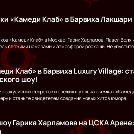
ки «Камеди Клаб» в Барвиха Лакшари 
ков «Камеди Клаб» в Москве! Гарик Харламов, Павел Воля 
сь свежими номерами и атмосферой роскоши. Не упустите
ди Клаб» в Барвиха Luxury Village: с
ского шоу!
ир закулисных секретов и свежих шуток на съемках «Камеди 
ру и станьте свидетелем создания новых хитов юмора!
оу Гарика Харламова на ЦСКА Арене
а