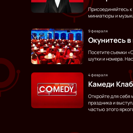
Присоединяйтесь к 
миниатюры и музыка
9 февраля
Окунитесь в 
Посетите съемки «C
шутки и номера. На
4 февраля
Камеди Клаб 
Откройте для себя 
праздника и выступ
частью этого ярког