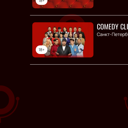
18+
COMEDY CL
Санкт-Петерб
18+