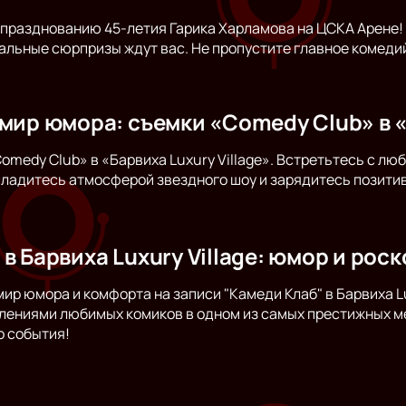
празднованию 45-летия Гарика Харламова на ЦСКА Арене!
льные сюрпризы ждут вас. Не пропустите главное комедий
мир юмора: съемки «Comedy Club» в «
omedy Club» в «Барвиха Luxury Village». Встретьтесь с л
сладитесь атмосферой звездного шоу и зарядитесь позитив
в Барвиха Luxury Village: юмор и рос
мир юмора и комфорта на записи "Камеди Клаб" в Барвиха L
лениями любимых комиков в одном из самых престижных ме
о события!