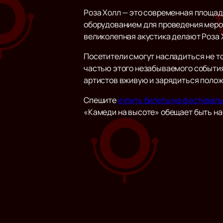
Роза Холл — это современная площад
оборудованием для проведения мероп
великолепная акустика делают Роза
Посетители смогут насладиться не то
частью этого незабываемого события
артистов вживую и зарядиться поло
Спешите
купить билеты на фестивал
«Камеди на высоте» обещает быть на