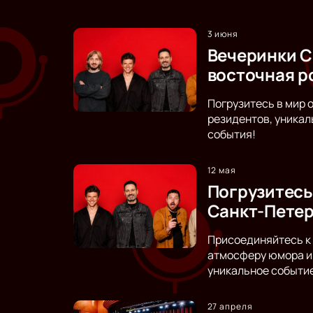
3 июня
Вечеринки C
восточная р
Погрузитесь в мир 
резидентов, уникал
события!
12 мая
Погрузитесь
Санкт-Петер
Присоединяйтесь к 
атмосферу юмора и 
уникальное событи
27 апреля