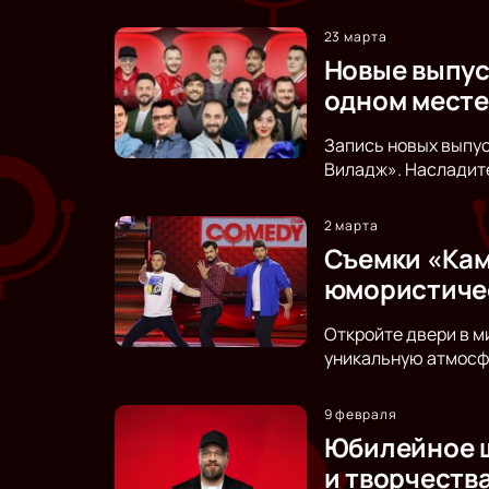
23 марта
Новые выпус
одном месте
Запись новых выпус
Виладж». Насладите
2 марта
Съемки «Каме
юмористиче
Откройте двери в м
уникальную атмосфе
9 февраля
Юбилейное ш
и творчеств