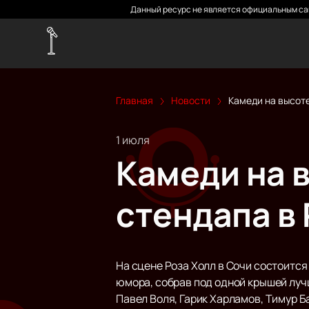
Данный ресурс не является официальным сай
Главная
Новости
Камеди на высоте
1 июля
Камеди на в
стендапа в 
На сцене Роза Холл в Сочи состоитс
юмора, собрав под одной крышей луч
Павел Воля, Гарик Харламов, Тимур Б