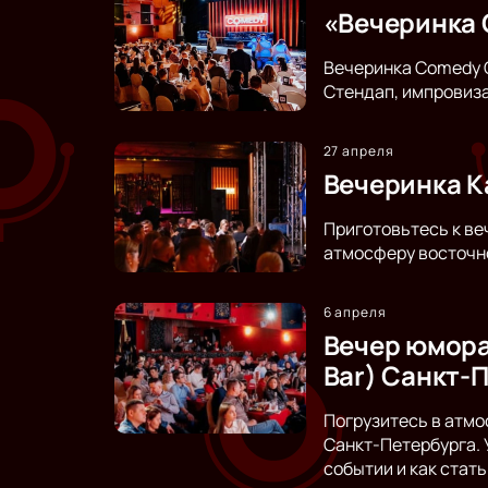
«Вечеринка 
Вечеринка Comedy C
Стендап, импровиза
27 апреля
Вечеринка К
Приготовьтесь к ве
атмосферу восточно
6 апреля
Вечер юмора 
Bar) Санкт-
Погрузитесь в атмо
Санкт-Петербурга. 
событии и как стать