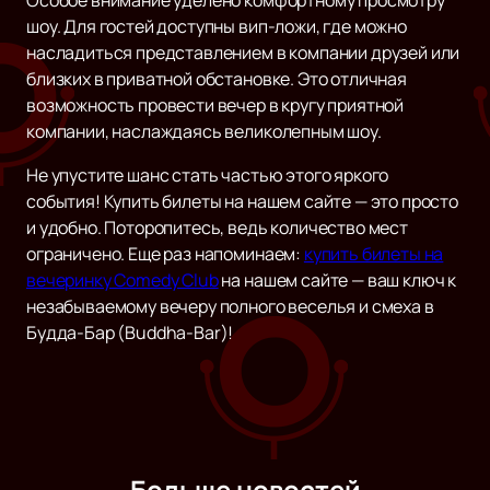
Особое внимание уделено комфортному просмотру
шоу. Для гостей доступны вип-ложи, где можно
насладиться представлением в компании друзей или
близких в приватной обстановке. Это отличная
возможность провести вечер в кругу приятной
компании, наслаждаясь великолепным шоу.
Не упустите шанс стать частью этого яркого
события! Купить билеты на нашем сайте — это просто
и удобно. Поторопитесь, ведь количество мест
ограничено. Еще раз напоминаем:
купить билеты на
вечеринку Comedy Club
на нашем сайте — ваш ключ к
незабываемому вечеру полного веселья и смеха в
Будда-Бар (Buddha-Bar)!
Больше новостей