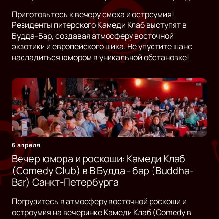
Приготовьтесь к вечеру смеха и остроумия!
Резиденты питерского Камеди Клаб выступят в
Будда-Бар, создавая атмосферу восточной
экзотики и европейского шика. Не упустите шанс
насладиться юмором в уникальной обстановке!
6 апреля
Вечер юмора и роскоши: Камеди Клаб
(Comedy Club) в B Будда - бар (Buddha-
Bar) Санкт-Петербурга
Погрузитесь в атмосферу восточной роскоши и
остроумия на вечеринке Камеди Клаб (Comedy в