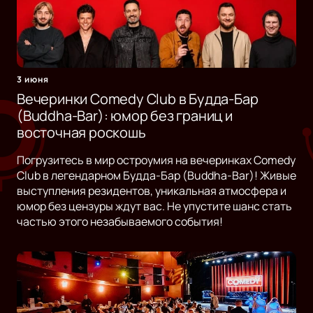
3 июня
Вечеринки Comedy Club в Будда-Бар
(Buddha-Bar): юмор без границ и
восточная роскошь
Погрузитесь в мир остроумия на вечеринках Comedy
Club в легендарном Будда-Бар (Buddha-Bar)! Живые
выступления резидентов, уникальная атмосфера и
юмор без цензуры ждут вас. Не упустите шанс стать
частью этого незабываемого события!