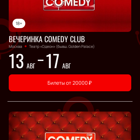
18+
ВЕЧЕРИНКА COMEDY CLUB
Москва
Театр «Одеон» (бывш. Golden Palace)
13
17
АВГ
АВГ
Билеты от
20000
₽