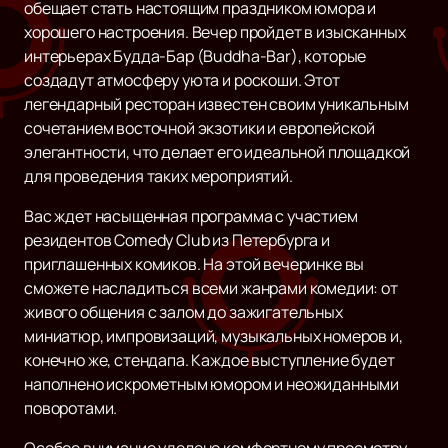
обещает стать настоящим праздником юмора и
хорошего настроения. Вечер пройдет в изысканных
интерьерах Будда-Бар (Buddha-Bar), которые
создадут атмосферу уюта и роскоши. Этот
легендарный ресторан известен своим уникальным
сочетанием восточной экзотики и европейской
элегантности, что делает его идеальной площадкой
для проведения таких мероприятий.
Вас ждет насыщенная программа с участием
резидентов Comedy Club из Петербурга и
приглашенных комиков. На этой вечеринке вы
сможете насладиться всеми жанрами комедии: от
живого общения с залом до зажигательных
миниатюр, импровизаций, музыкальных номеров и,
конечно же, стендапа. Каждое выступление будет
наполнено искрометным юмором и неожиданными
поворотами.