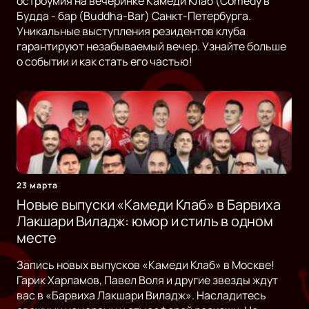
остроумия на вечеринке Камеди Клаб (Comedy в
Будда - бар (Buddha-Bar) Санкт-Петербурга.
Уникальные выступления резидентов клуба
гарантируют незабываемый вечер. Узнайте больше
о событии и как стать его частью!
23 марта
Новые выпуски «Камеди Клаб» в Барвиха
Лакшари Виладж: юмор и стиль в одном
месте
Запись новых выпусков «Камеди Клаб» в Москве!
Гарик Харламов, Павел Воля и другие звезды ждут
вас в «Барвиха Лакшари Виладж». Насладитесь