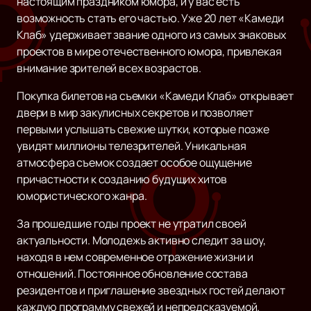
настоящим праздником юмора, и у вас есть
возможность стать его частью. Уже 20 лет «Камеди
Клаб» удерживает звание одного из самых знаковых
проектов в мире отечественного юмора, привлекая
внимание зрителей всех возрастов.
Покупка билетов на съемки «Камеди Клаб» открывает
двери в мир закулисных секретов и позволяет
первыми услышать свежие шутки, которые позже
увидят миллионы телезрителей. Уникальная
атмосфера съемок создает особое ощущение
причастности к созданию будущих хитов
юмористического жанра.
За прошедшие годы проект не утратил своей
актуальности. Молодежь активно следит за шоу,
находя в нем современное отражение жизни и
отношений. Постоянное обновление состава
резидентов и приглашение звездных гостей делают
каждую программу свежей и непредсказуемой.