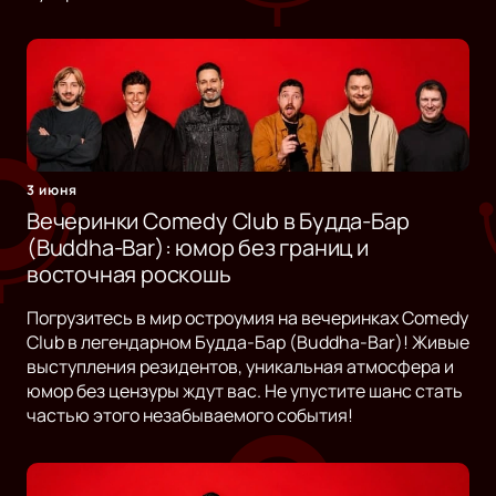
3 июня
Вечеринки Comedy Club в Будда-Бар
(Buddha-Bar): юмор без границ и
восточная роскошь
Погрузитесь в мир остроумия на вечеринках Comedy
Club в легендарном Будда-Бар (Buddha-Bar)! Живые
выступления резидентов, уникальная атмосфера и
юмор без цензуры ждут вас. Не упустите шанс стать
частью этого незабываемого события!