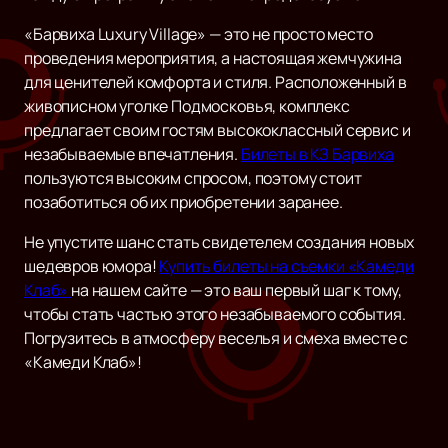
«Барвиха Luxury Village» — это не просто место
проведения мероприятия, а настоящая жемчужина
для ценителей комфорта и стиля. Расположенный в
живописном уголке Подмосковья, комплекс
предлагает своим гостям высококлассный сервис и
незабываемые впечатления.
Билеты в КЗ Барвиха
пользуются высоким спросом, поэтому стоит
позаботиться об их приобретении заранее.
Не упустите шанс стать свидетелем создания новых
шедевров юмора!
Купить билеты на съемки «Камеди
Клаб»
на нашем сайте — это ваш первый шаг к тому,
чтобы стать частью этого незабываемого события.
Погрузитесь в атмосферу веселья и смеха вместе с
«Камеди Клаб»!