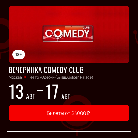
18+
ВЕЧЕРИНКА COMEDY CLUB
Москва
Театр «Одеон» (бывш. Golden Palace)
13
17
АВГ
АВГ
Билеты от
24000
₽