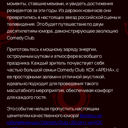
моменты, ставшие мемами, и увидеть достижения
резидентов за эти годы. Из дерзких новичков они
превратились в настоящих звезд российской сцены и
телевидения. Это будет путешествие по двум
десятилетиям юмора, демонстрирующее эволюцию
Comedy Club.
Приготовьтесь к мощному заряду энергии,
остроумным шуткам и атмосфере всеобщего
праздника. Каждый зритель почувствует себя
частью большой семьи Comedy Club. КСК «АРЕНА», с
ее просторными залами и отличной акустикой,
идеально подходит для проведения такого
масштабного мероприятия, обеспечивая комфорт
для каждого гостя.
Это событие нельзя пропустить настоящим
ценителям качественного юмора!
Билеты на
юбилейное шоу Comedy Club «20 лет» на КСК