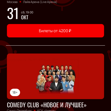
Москва
Лайв Арена (Live Арена)
31
сб, 19:00
ОКТ
Билеты от
4200
₽
18+
COMEDY CLUB «НОВОЕ И ЛУЧШЕЕ»
Санкт-Петербург
КСК «Арена»