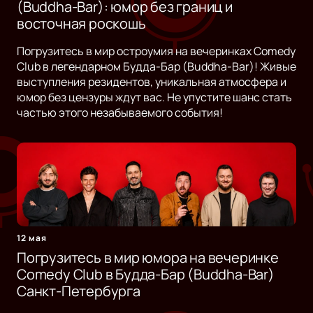
(Buddha-Bar): юмор без границ и
восточная роскошь
Погрузитесь в мир остроумия на вечеринках Comedy
Club в легендарном Будда-Бар (Buddha-Bar)! Живые
выступления резидентов, уникальная атмосфера и
юмор без цензуры ждут вас. Не упустите шанс стать
частью этого незабываемого события!
12 мая
Погрузитесь в мир юмора на вечеринке
Comedy Club в Будда-Бар (Buddha-Bar)
Санкт-Петербурга