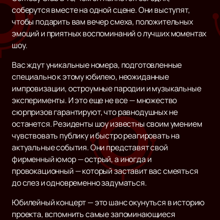
соберутся вместе на одной сцене. Они выступят,
чтобы подарить вам вечер смеха, положительных
эмоций и приятных воспоминаний о лучших моментах
шоу.
Вас ждут уникальные номера, подготовленные
специально к этому юбилею, неожиданные
импровизации, остроумные пародии и музыкальные
эксперименты. И это еще не все — множество
сюрпризов гарантируют, что равнодушных не
останется. Резиденты шоу известны своим умением
чувствовать публику и быстро реагировать на
актуальные события. Они представят свой
фирменный юмор — острый, а иногда и
провокационный — который заставит вас смеяться
до слез и одновременно задуматься.
Юбилейный концерт — это шанс окунуться в историю
проекта, вспомнить самые запоминающиеся