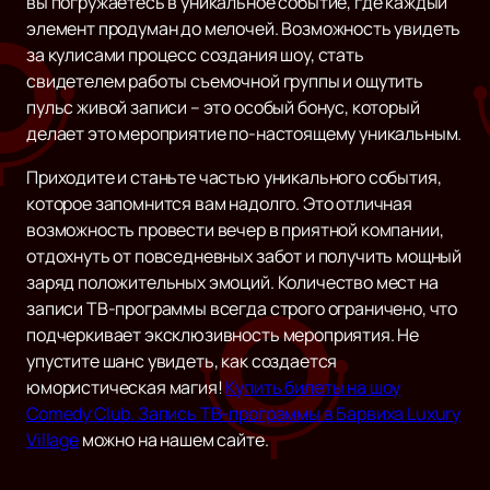
вы погружаетесь в уникальное событие, где каждый
элемент продуман до мелочей. Возможность увидеть
за кулисами процесс создания шоу, стать
свидетелем работы съемочной группы и ощутить
пульс живой записи – это особый бонус, который
делает это мероприятие по-настоящему уникальным.
Приходите и станьте частью уникального события,
которое запомнится вам надолго. Это отличная
возможность провести вечер в приятной компании,
отдохнуть от повседневных забот и получить мощный
заряд положительных эмоций. Количество мест на
записи ТВ-программы всегда строго ограничено, что
подчеркивает эксклюзивность мероприятия. Не
упустите шанс увидеть, как создается
юмористическая магия!
Купить билеты на шоу
Comedy Club. Запись ТВ-программы в Барвиха Luxury
Village
можно на нашем сайте.