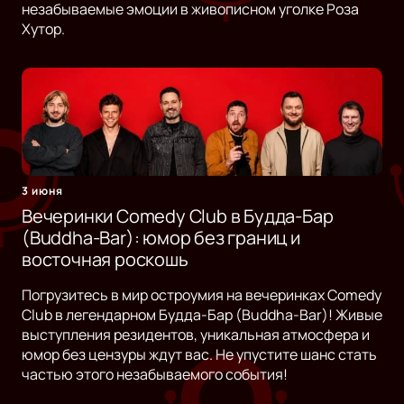
незабываемые эмоции в живописном уголке Роза
Хутор.
3 июня
Вечеринки Comedy Club в Будда-Бар
(Buddha-Bar): юмор без границ и
восточная роскошь
Погрузитесь в мир остроумия на вечеринках Comedy
Club в легендарном Будда-Бар (Buddha-Bar)! Живые
выступления резидентов, уникальная атмосфера и
юмор без цензуры ждут вас. Не упустите шанс стать
частью этого незабываемого события!