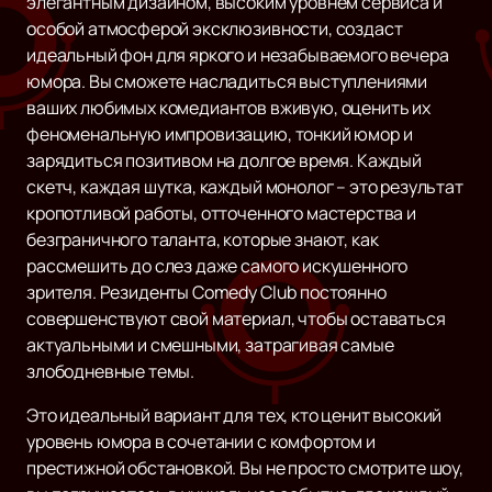
элегантным дизайном, высоким уровнем сервиса и
особой атмосферой эксклюзивности, создаст
идеальный фон для яркого и незабываемого вечера
юмора. Вы сможете насладиться выступлениями
ваших любимых комедиантов вживую, оценить их
феноменальную импровизацию, тонкий юмор и
зарядиться позитивом на долгое время. Каждый
скетч, каждая шутка, каждый монолог – это результат
кропотливой работы, отточенного мастерства и
безграничного таланта, которые знают, как
рассмешить до слез даже самого искушенного
зрителя. Резиденты Comedy Club постоянно
совершенствуют свой материал, чтобы оставаться
актуальными и смешными, затрагивая самые
злободневные темы.
Это идеальный вариант для тех, кто ценит высокий
уровень юмора в сочетании с комфортом и
престижной обстановкой. Вы не просто смотрите шоу,