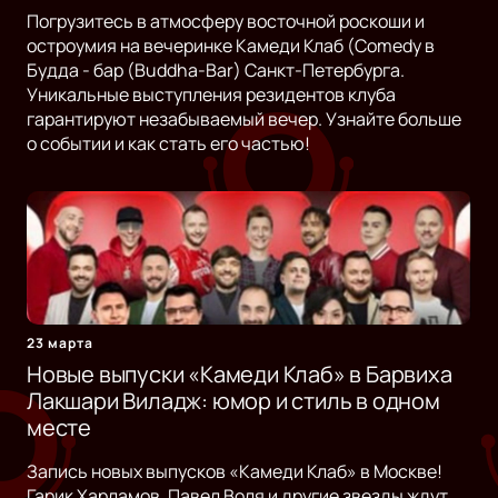
Погрузитесь в атмосферу восточной роскоши и
остроумия на вечеринке Камеди Клаб (Comedy в
Будда - бар (Buddha-Bar) Санкт-Петербурга.
Уникальные выступления резидентов клуба
гарантируют незабываемый вечер. Узнайте больше
о событии и как стать его частью!
23 марта
Новые выпуски «Камеди Клаб» в Барвиха
Лакшари Виладж: юмор и стиль в одном
месте
Запись новых выпусков «Камеди Клаб» в Москве!
Гарик Харламов, Павел Воля и другие звезды ждут