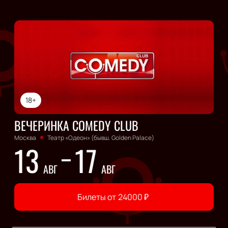
18+
ВЕЧЕРИНКА COMEDY CLUB
Москва
Театр «Одеон» (бывш. Golden Palace)
13
17
АВГ
АВГ
Билеты от
24000
₽