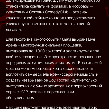
балансирующий на грани. Шутки участников быстро
становились крылатыми фразами, а их образы —
культовыми. Сегодня Comedy Club — это знак
качества, а юбилейные концерты предоставляют
уникальную возможность стать частью живой
легенды.
Для такого значимого события была выбрана Live
Арена — многофункциональная площадка,
вмещающая до 11 000 зрителей и адаптируемая под
любые мероприятия. Это пространство, оснащенное
передовыми акустическими системами Bose и самой
мощной монтажной решеткой в Европе, позволит
воплотить самые смелые режиссерские замыслы и
создать незабываемое шоу. Гостей ждут не только
выступления любимых артистов, но и первоклассный
сервис с VIP-ложами и персональным
обслуживанием.
На сцене выступят легендарные резиденты: Гарик