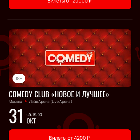
Билеты от
20000
₽
18+
COMEDY CLUB «НОВОЕ И ЛУЧШЕЕ»
Москва
Лайв Арена (Live Арена)
31
сб, 19:00
ОКТ
Билеты от
4200
₽