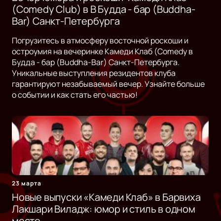
(Comedy Club) в B Будда - бар (Buddha-
Bar) Санкт-Петербурга
Погрузитесь в атмосферу восточной роскоши и
остроумия на вечеринке Камеди Клаб (Comedy в
Будда - бар (Buddha-Bar) Санкт-Петербурга.
Уникальные выступления резидентов клуба
гарантируют незабываемый вечер. Узнайте больше
о событии и как стать его частью!
23 марта
Новые выпуски «Камеди Клаб» в Барвиха
Лакшари Виладж: юмор и стиль в одном
месте