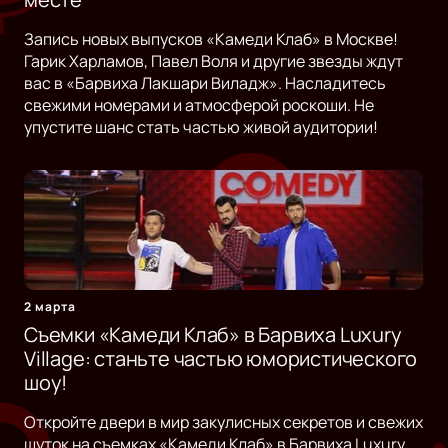
Запись новых выпусков «Камеди Клаб» в Москве!
Гарик Харламов, Павел Воля и другие звезды ждут
вас в «Барвиха Лакшари Виладж». Насладитесь
свежими номерами и атмосферой роскоши. Не
упустите шанс стать частью живой аудитории!
2 марта
Съемки «Камеди Клаб» в Барвиха Luxury
Village: станьте частью юмористического
шоу!
Откройте двери в мир закулисных секретов и свежих
шуток на съемках «Камеди Клаб» в Барвиха Luxury