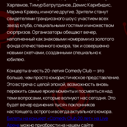
Харламов, Тимур Батрутдинов, Демис Карибидис,
Марина Кравец и многие другие. Зрители станут
свидетелями грандиозного шоу с участием всех
звезд клуба, специальными гостями и множеством
сюрпризов. Организаторы обещают вечер,
наполненный как знаковыми номерами из золотого
фонда отечественного юмора, так и совершенно
новыми скетчами, созданными специально к
юбилею.
Концерты в честь 20-летия Comedy Club — это
больше, чем просто юмористическое представление.
Это встреча с целой эпохой, возможность вновь
пережить самые яркие моменты и посмеяться над
теми вопросами, которые волнуют нас сегодня. Это
будет вечер единения тысяч поклонников
настоящего, острого и всегда актуального юмора.
Билеты на концерт «Comedy Club 20 лет» на Live
Арена
можно приобрести на нашем сайте