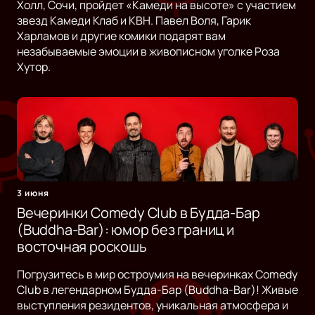
Холл, Сочи, пройдет «Камеди на высоте» с участием
звезд Камеди Клаб и КВН. Павел Воля, Гарик
Харламов и другие комики подарят вам
незабываемые эмоции в живописном уголке Роза
Хутор.
3 июня
Вечеринки Comedy Club в Будда-Бар
(Buddha-Bar): юмор без границ и
восточная роскошь
Погрузитесь в мир остроумия на вечеринках Comedy
Club в легендарном Будда-Бар (Buddha-Bar)! Живые
выступления резидентов, уникальная атмосфера и