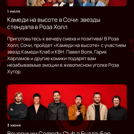
1 июля
Камеди на высоте в Сочи: звезды
стендапа в Роза Холл
Приготовьтесь к вечеру смеха и позитива! В Роза
Холл, Сочи, пройдет «Камеди на высоте» с участием
звезд Камеди Клаб и КВН. Павел Воля, Гарик
Харламов и другие комики подарят вам
незабываемые эмоции в живописном уголке Роза
Хутор.
3 июня
Вечеринки Comedy Club в Будда-Бар