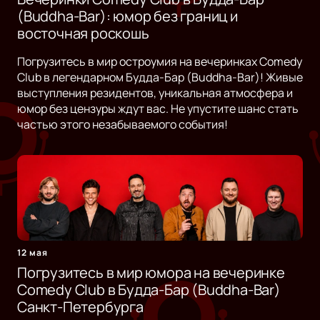
(Buddha-Bar): юмор без границ и
восточная роскошь
Погрузитесь в мир остроумия на вечеринках Comedy
Club в легендарном Будда-Бар (Buddha-Bar)! Живые
выступления резидентов, уникальная атмосфера и
юмор без цензуры ждут вас. Не упустите шанс стать
частью этого незабываемого события!
12 мая
Погрузитесь в мир юмора на вечеринке
Comedy Club в Будда-Бар (Buddha-Bar)
Санкт-Петербурга