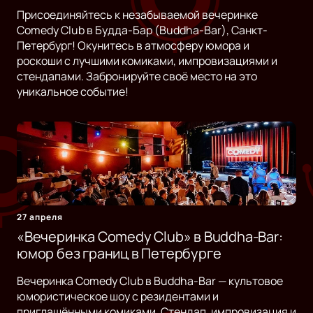
Присоединяйтесь к незабываемой вечеринке
Comedy Club в Будда-Бар (Buddha-Bar), Санкт-
Петербург! Окунитесь в атмосферу юмора и
роскоши с лучшими комиками, импровизациями и
стендапами. Забронируйте своё место на это
уникальное событие!
27 апреля
«Вечеринка Comedy Club» в Buddha-Bar:
юмор без границ в Петербурге
Вечеринка Comedy Club в Buddha-Bar — культовое
юмористическое шоу с резидентами и
приглашёнными комиками. Стендап, импровизация и