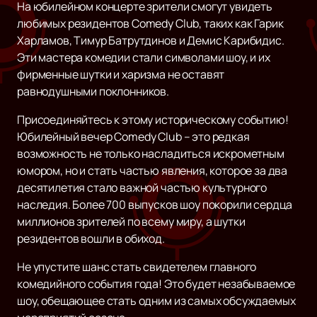
На юбилейном концерте зрители смогут увидеть
любимых резидентов Comedy Club, таких как Гарик
Харламов, Тимур Батрутдинов и Демис Карибидис.
Эти мастера комедии стали символами шоу, и их
фирменные шутки и харизма не оставят
равнодушными поклонников.
Присоединяйтесь к этому историческому событию!
Юбилейный вечер Comedy Club – это редкая
возможность не только насладиться искрометным
юмором, но и стать частью явления, которое за два
десятилетия стало важной частью культурного
наследия. Более 700 выпусков шоу покорили сердца
миллионов зрителей по всему миру, а шутки
резидентов вошли в обиход.
Не упустите шанс стать свидетелем главного
комедийного события года! Это будет незабываемое
шоу, обещающее стать одним из самых обсуждаемых