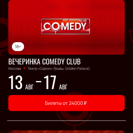
18+
ВЕЧЕРИНКА COMEDY CLUB
Москва
Театр «Одеон» (бывш. Golden Palace)
13
17
АВГ
АВГ
Билеты от
24000
₽