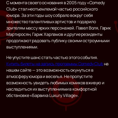
С момента своего основания в 2005 году «Comedy
Club» стал неотъемлемой частью российского
юмора. За эти годы шоу собрало вокруг себя
множество талантливых артистов и подарило
зрителям массу ярких персонажей. Павел Воля, Гарик
Мартиросян, Гарик Харламов и другие резиденты
продолжают радовать публику своими остроумными
выступлениями.
Не упустите шанс стать частью этого события.
Купить билеты на запись программы Comedy Club
на
нашем сайте — это возможность окунуться в
атмосферу юмора и веселья. Не пропустите
возможность увидеть любимых комиков вживую и
насладиться их выступлениями в комфортной
обстановке «Барвиха Luxury Village».