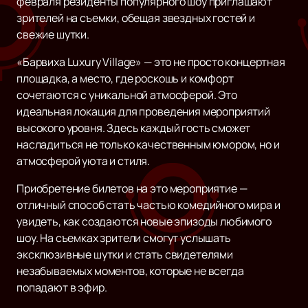
февраля резиденты популярного шоу приглашают
зрителей на съемки, обещая звездных гостей и
свежие шутки.
«Барвиха Luxury Village» — это не просто концертная
площадка, а место, где роскошь и комфорт
сочетаются с уникальной атмосферой. Это
идеальная локация для проведения мероприятий
высокого уровня. Здесь каждый гость сможет
насладиться не только качественным юмором, но и
атмосферой уюта и стиля.
Приобретение билетов на это мероприятие —
отличный способ стать частью комедийного мира и
увидеть, как создаются новые эпизоды любимого
шоу. На съемках зрители смогут услышать
эксклюзивные шутки и стать свидетелями
незабываемых моментов, которые не всегда
попадают в эфир.