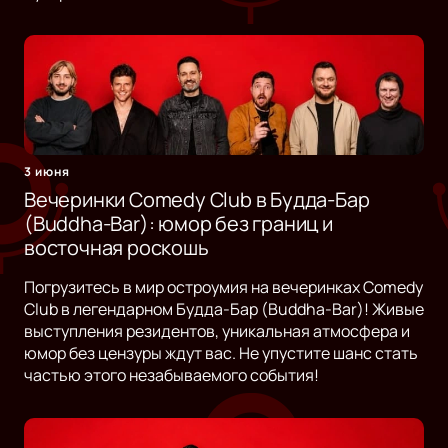
3 июня
Вечеринки Comedy Club в Будда-Бар
(Buddha-Bar): юмор без границ и
восточная роскошь
Погрузитесь в мир остроумия на вечеринках Comedy
Club в легендарном Будда-Бар (Buddha-Bar)! Живые
выступления резидентов, уникальная атмосфера и
юмор без цензуры ждут вас. Не упустите шанс стать
частью этого незабываемого события!