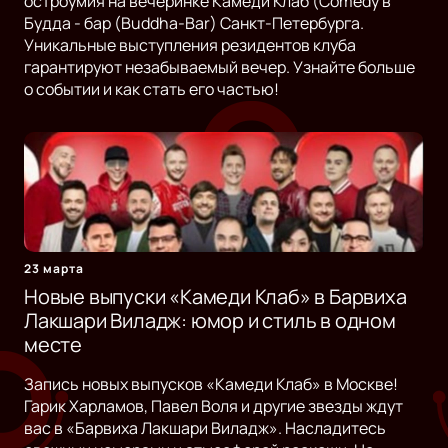
остроумия на вечеринке Камеди Клаб (Comedy в
Будда - бар (Buddha-Bar) Санкт-Петербурга.
Уникальные выступления резидентов клуба
гарантируют незабываемый вечер. Узнайте больше
о событии и как стать его частью!
23 марта
Новые выпуски «Камеди Клаб» в Барвиха
Лакшари Виладж: юмор и стиль в одном
месте
Запись новых выпусков «Камеди Клаб» в Москве!
Гарик Харламов, Павел Воля и другие звезды ждут
вас в «Барвиха Лакшари Виладж». Насладитесь