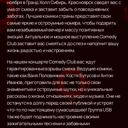
ноября в Гранд Холл Сибирь, Красноярск сведет вас с
ума от смеха и заставит забыть о повседневных
заботах. Лучшие комики страны представят свои
самые яркие и остроумные номера, чтобы подарить
вам незабываемый вечер и массу позитивных
эмоций. Актуальное и мощное выступление Comedy
Club заставит вас смеяться до слез и наполнит вашу
жизнь радостью и настроением.
На нашем концерте Comedy Club вас ждут
гарантированные взрывы смеха. Ведущие комики,
такие как Ваня Половинкин, Костя Бутусов и Антон
Иванов, приготовили для вас не только свои
знаменитые и остроумные шутки, но и уникальные
рассказы о жизни, отношениях, моде и музыке. Они не
останутся в долгу перед своей публикой и устроят
что-то по-настоящему сумасшедшее! Группа USB
также будет поднимать настроение своими
зажигательными песнями и забавными