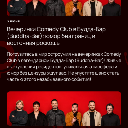
3 июня
Вечеринки Comedy Club в Будда-Бар
(Buddha-Bar): юмор без границ и
восточная роскошь
Погрузитесь в мир остроумия на вечеринках Comedy
Club в легендарном Будда-Бар (Buddha-Bar)! Живые
выступления резидентов, уникальная атмосфера и
юмор без цензуры ждут вас. Не упустите шанс стать
частью этого незабываемого события!