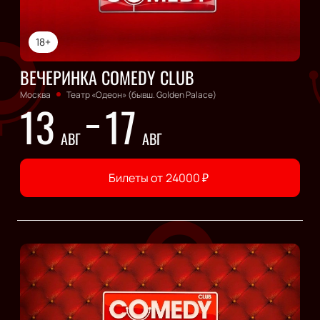
18+
ВЕЧЕРИНКА COMEDY CLUB
Москва
Театр «Одеон» (бывш. Golden Palace)
13
17
АВГ
АВГ
Билеты от
24000
₽