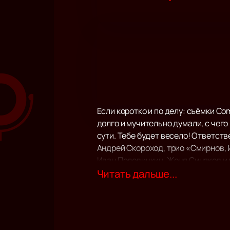
Если коротко и по делу: съёмки Com
долго и мучительно думали, с чего
сути. Тебе будет весело! Ответств
Андрей Скороход, трио «Смирнов, 
Иван Половинкин, Женя Синяков и 
вместе с резидентами. Станешь од
Читать дальше...
(вспомни эфиры с Black Star и Gaz
у нас всё. Приходи, наслаждайся,