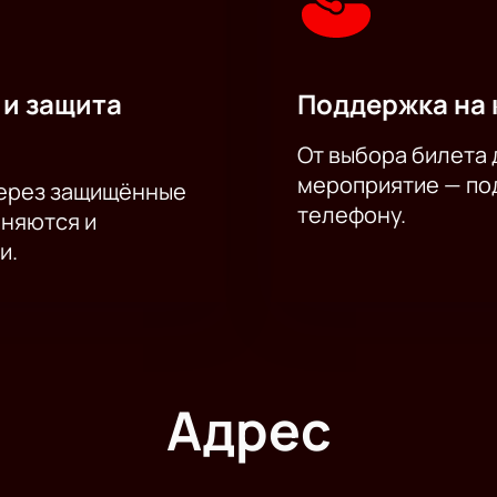
 и защита
Поддержка на 
От выбора билета 
мероприятие — под
через защищённые
телефону.
аняются и
и.
Адрес