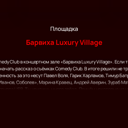
Площадка
Барвиха Luxury Village
edy Club в концертном зале «Барвиха Luxury Village». Если та
 начать рассказ о съёмках Comedy Club. В итоге решили не тр
енность за это несут Павел Воля, Гарик Харламов, Тимур Ба
Иванов, Соболев», Марина Кравец, Андрей Аверин, Зураб М
группа USB. Ты увидишь много звёзд. Причём некоторые из 
ним из первых зрителей тематических спецвыпусков. Что эт
golder на ТНТ). Кто станет следующим – пока секрет. Всё ост
 получай удовольствие, смейся