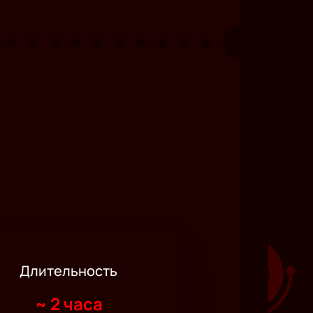
Длительность
~
2 часа