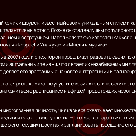
 комик и шоумен, известный своим уникальным стилем и хар
как талантливый артист. Позже он стал ведущим популярного 
аянием и остроумием. Павел Воля также известен как успеш
лючая «Respect и Уважуха» и «Мысли и музыка».
 в 2007 году, и с тех пор он продолжает радовать своих пок
 и актуальными темами, что делает их незабываемыми для
то делает его программы ещё более интересными и разнообр
этого яркого комика, не упустите возможность посетить его
 ознакомиться с расписанием и афишей предстоящих меропри
о и многогранная личность, чья карьера охватывает множеств
 удивлять, а его выступления — это всегда гарантия отличн
ьше о его текущих проектах и запланировать посещение его ш