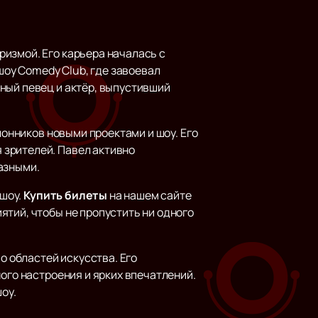
измой. Его карьера началась с
шоу Comedy Club, где завоевал
ный певец и актёр, выпустивший
лонников новыми проектами и шоу. Его
 зрителей. Павел активно
азными.
 шоу.
Купить билеты
на нашем сайте
ятий, чтобы не пропустить ни одного
о областей искусства. Его
ого настроения и ярких впечатлений.
оу.