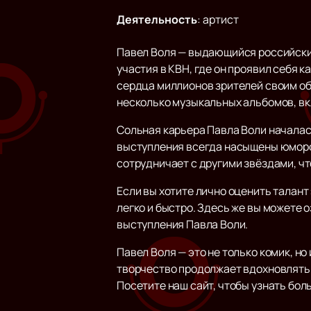
Деятельность
:
артист
Павел Воля — выдающийся российский
участия в КВН, где он проявил себя 
сердца миллионов зрителей своим об
несколько музыкальных альбомов, вк
Сольная карьера Павла Воли началась
выступления всегда насыщены юмором
сотрудничает с другими звёздами, ч
Если вы хотите лично оценить талант 
легко и быстро. Здесь же вы можете
выступления Павла Воли.
Павел Воля — это не только комик, н
творчество продолжает вдохновлять и
Посетите наш сайт, чтобы узнать бол