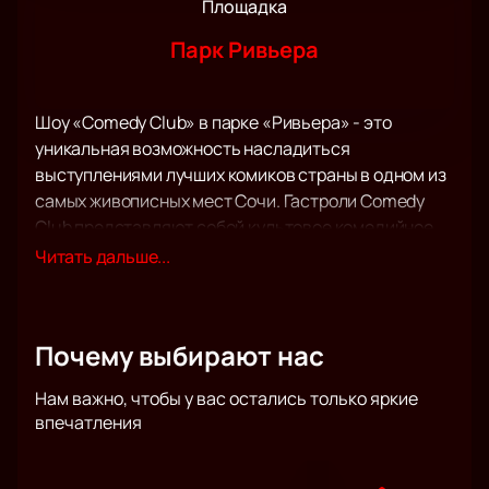
Площадка
Парк Ривьера
Шоу «Comedy Club» в парке «Ривьера» - это
уникальная возможность насладиться
выступлениями лучших комиков страны в одном из
самых живописных мест Сочи. Гастроли Comedy
Club представляют собой культовое комедийное
шоу, которое зарекомендовало себя как эпический
Читать дальше...
формат живого общения с аудиторией. Вечер
наполнен популярными скетчами и миниатюрами,
которые поднимут настроение и обеспечат
Почему выбирают нас
положительные эмоции.
В мероприятии принимают участие известные
Нам важно, чтобы у вас остались только яркие
артисты: Роман Сафонов, Антон Иванов, Екатерина
впечатления
Шкуро и Константин Бутусов. Эти талантливые
комики известны своим остроумием и