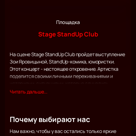
Площадка
Stage StandUp Club
На сцене Stage StandUp Club пройдет выступление
Зои Яровицыной, StandUp-комика, юмористки.
Этот концерт - настоящее откровение. Артистка
поделится своими личными переживаниями и
историями, ситуациями, которые случались
именно с ней и её самыми близкими людьми.
Читать дальше...
Приготовьтесь узнать себя в шутках Зои
Яровицыной и понять, что со своими «проблемами»
вы не одиноки.
Почему выбирают нас
Ироничный юмор, смешные тонкие шутки, веселая
атмосфера помогут вам расслабиться и сбросить
Нам важно, чтобы у вас остались только яркие
груз забот, ну и конечно посмотреть на мир под