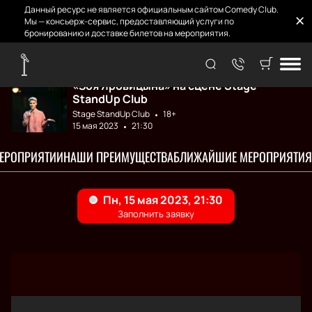
Данный ресурс не является официальным сайтом Comedy Club.
Мы — консьерж-сервис, предоставляющий услуги по
бронированию и доставке билетов на мероприятия.
Главная
Концерты
Зоя Яровицына
«Зоя Яровицына» на сцене Stage
StandUp Club
Stage StandUp Club
18+
15 мая 2023
21:30
МЕРОПРИЯТИИ
НАШИ ПРЕИМУЩЕСТВА
БЛИЖАЙШИЕ МЕРОПРИЯТИЯ