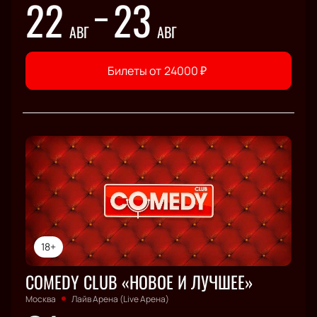
22
23
АВГ
АВГ
Билеты от
24000
₽
18+
COMEDY CLUB «НОВОЕ И ЛУЧШЕЕ»
Москва
Лайв Арена (Live Арена)