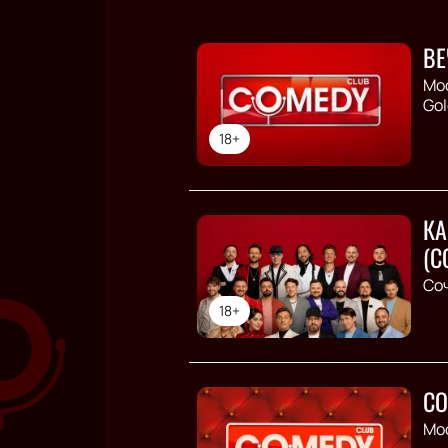
ВЕ
Мо
Gol
18+
КА
(C
Со
18+
CO
Мо