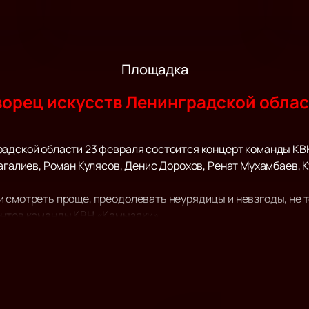
Площадка
орец искусств Ленинградской обла
радской области 23 февраля состоится концерт команды КВ
сагалиев, Роман Кулясов, Денис Дорохов, Ренат Мухамбаев, 
 смотреть проще, преодолевать неурядицы и невзгоды, не т
ентов команды КВН «Камызяки».
семейные отношения, вопросы воспитания, различные ситуац
ле, а также юмор на самые актуальные и волнующие темы под
узнаете своих друзей, знакомых и возможно даже себя!