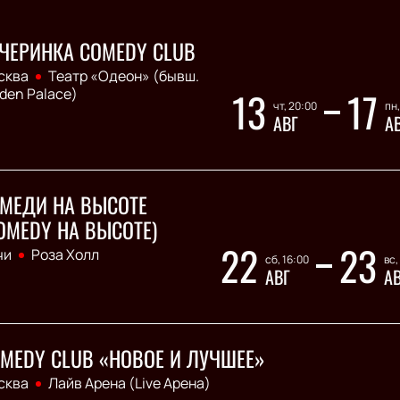
ЧЕРИНКА COMEDY CLUB
сква
Театр «Одеон» (бывш.
13
17
den Palace)
чт, 20:00
пн,
АВГ
А
МЕДИ НА ВЫСОТЕ
OMEDY НА ВЫСОТЕ)
22
23
чи
Роза Холл
сб, 16:00
вс,
АВГ
А
MEDY CLUB «НОВОЕ И ЛУЧШЕЕ»
сква
Лайв Арена (Live Арена)