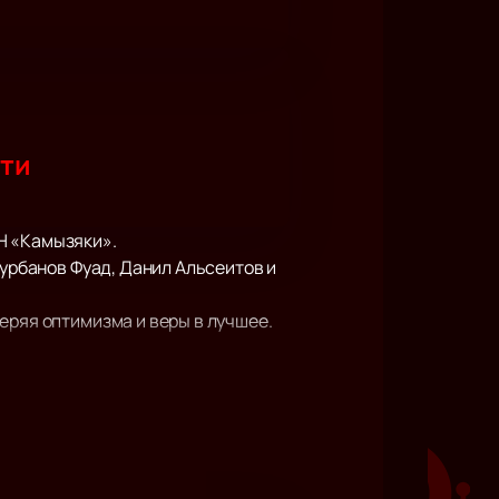
сти
Н «Камызяки».
Курбанов Фуад, Данил Альсеитов и
еряя оптимизма и веры в лучшее.
ии, которые случаются с нами на
арят вам в этот вечер мощный