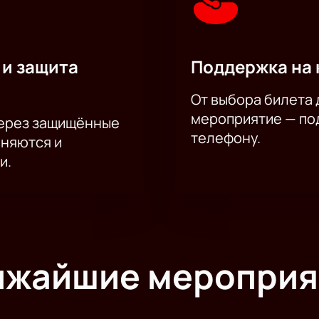
 и защита
Поддержка на 
От выбора билета 
мероприятие — под
через защищённые
телефону.
аняются и
и.
ижайшие мероприя