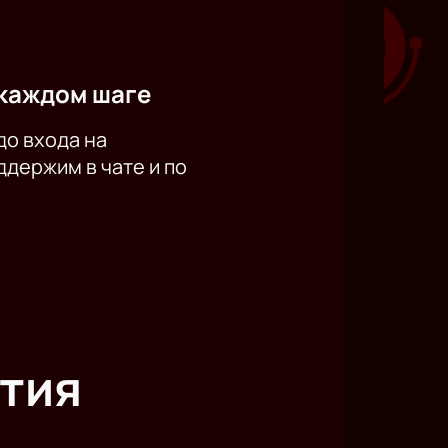
каждом шаге
до входа на
держим в чате и по
тия