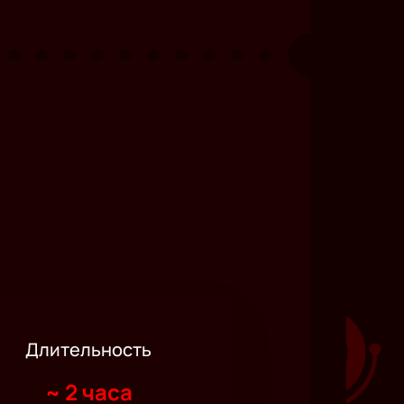
Длительность
~
2 часа