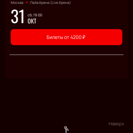
Москва
Лайв Арена (Live Арена)
31
сб, 19:00
ОКТ
Билеты от
4200
₽
Наверх