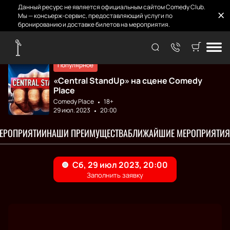
Данный ресурс не является официальным сайтом Comedy Club.
Мы — консьерж-сервис, предоставляющий услуги по
бронированию и доставке билетов на мероприятия.
Главная
Концерты
Central StandUp
Популярное
«Central StandUp» на сцене Comedy
Place
Comedy Place
18+
29 июл. 2023
20:00
МЕРОПРИЯТИИ
НАШИ ПРЕИМУЩЕСТВА
БЛИЖАЙШИЕ МЕРОПРИЯТИЯ