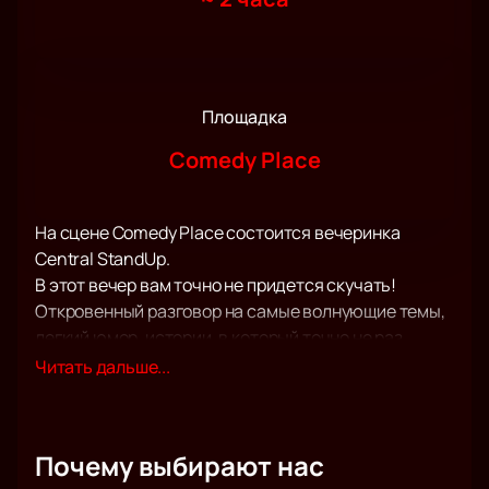
Площадка
Comedy Place
На сцене Comedy Place состоится вечеринка
Central StandUp.
В этот вечер вам точно не придется скучать!
Откровенный разговор на самые волнующие темы,
легкий юмор, истории, в который точно не раз
попадали вы или ваши близкие прозвучат сегодня
Читать дальше...
со сцены. Настройтесь на волну отличного
настроения и нового взгляда на мир.
Этот жанр позволяет вести с аудиторией
Почему выбирают нас
доверительный и предельно откровенный диалог