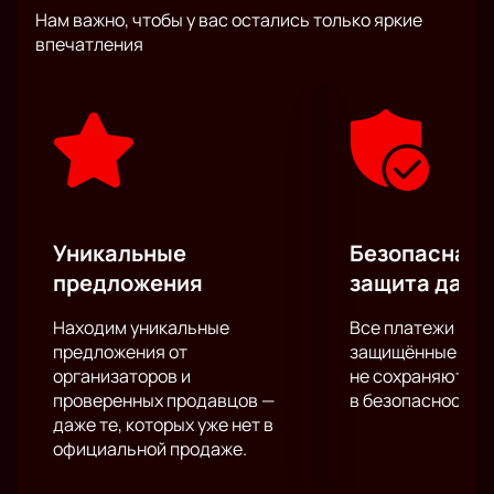
на самые волнующие темы, говоря о «наболевшем»
Нам важно, чтобы у вас остались только яркие
с помощью юмора, тонких сравнений, разговорных
впечатления
шуток. Нельзя назвать стендап легким занятием,
но артисты, которые выступят в этот вечер докажут
вам, что говорить с юмором и легко можно обо всем
что угодно.
Сомневаетесь? Приходите на настоящую
«смехотерапию» комплексов и неуверенности в
себе!
Уникальные
Безопасная 
предложения
защита данн
Находим уникальные
Все платежи про
предложения от
защищённые шлю
организаторов и
не сохраняются 
проверенных продавцов —
в безопасности.
даже те, которых уже нет в
официальной продаже.